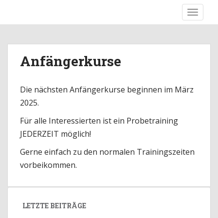
S
TOGGLE
k
Karate-Dojo Emmendingen e.V.
i
p
t
Anfängerkurse
o
m
a
Die nächsten Anfängerkurse beginnen im März
i
2025.
n
c
Für alle Interessierten ist ein Probetraining
o
JEDERZEIT möglich!
n
t
Gerne einfach zu den normalen Trainingszeiten
e
vorbeikommen.
n
t
LETZTE BEITRÄGE