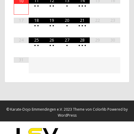
11
12
13
14
15
16
10
•
•
•
•
•
•
•
•
17
18
19
20
21
22
23
•
•
•
•
•
•
•
•
24
25
26
27
28
29
30
•
•
•
•
•
•
•
•
31
© Karate-Dojo Emmendingen e.V. 2023 Theme von
Colorlib
Powered by
WordPress