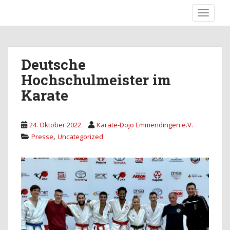
S
TOGGLE
k
Karate-Dojo Emmendingen e.V.
i
p
t
Deutsche
o
Hochschulmeister im
m
a
Karate
i
n
c
24. Oktober 2022
Karate-Dojo Emmendingen e.V.
o
,
Presse
Uncategorized
n
t
e
n
t