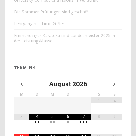
Die Sommer-Prüfungen sind geschafft
Lehrgang mit Timo Gißler
Emmendinger Karateka sind Landesmeister 2025 in
der Leistungsklasse
TERMINE
August
2026
M
D
M
D
F
S
S
1
2
3
4
5
6
7
8
9
•
•
•
•
•
•
•
•