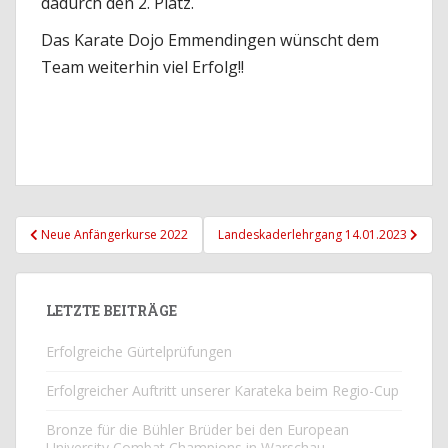
dadurch den 2. Platz.
Das Karate Dojo Emmendingen wünscht dem
Team weiterhin viel Erfolg!!
Beitrags-
Neue Anfängerkurse 2022
Landeskaderlehrgang 14.01.2023
Navigation
LETZTE BEITRÄGE
Erfolgreiche Gürtelprüfungen
Erfolgreicher Auftritt unserer Karateka beim Regio-Cup
Bronze für die Bühler Brüder bei den European
University Combat Champions in Warschau