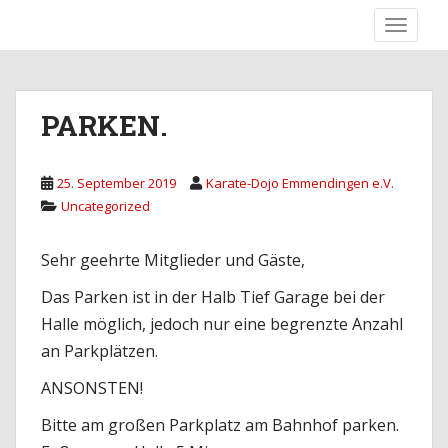
S
TOGGLE
k
Karate-Dojo Emmendingen e.V.
i
p
t
PARKEN.
o
m
a
25. September 2019
Karate-Dojo Emmendingen e.V.
i
Uncategorized
n
c
Sehr geehrte Mitglieder und Gäste,
o
n
Das Parken ist in der Halb Tief Garage bei der
t
Halle möglich, jedoch nur eine begrenzte Anzahl
e
an Parkplätzen.
n
t
ANSONSTEN!
Bitte am großen Parkplatz am Bahnhof parken.